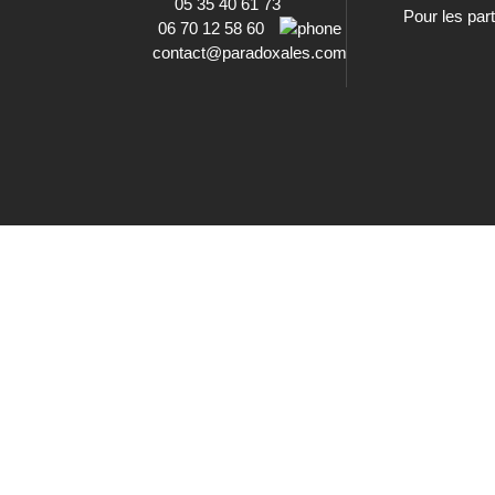
05 35 40 61 73
Pour les part
06 70 12 58 60
contact@paradoxales.com