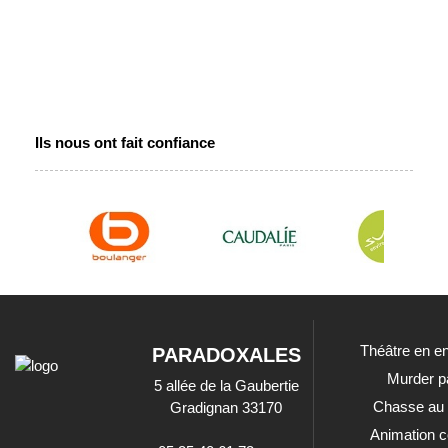
Ils nous ont fait confiance
Théâtre en en
PARADOXALES
Murder p
5 allée de la Gaubertie
Chasse au 
Gradignan 33170
Animation c