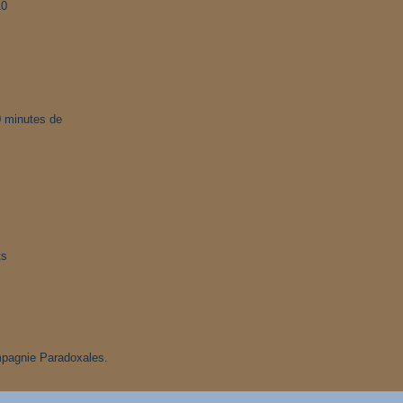
10
0 minutes de
ts
mpagnie Paradoxales.