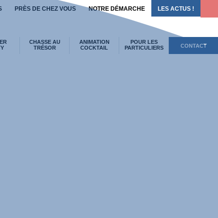
S
PRÈS DE CHEZ VOUS
NOTRE DÉMARCHE
LES ACTUS !
ER
CHASSE AU
ANIMATION
POUR LES
CONTACT
TY
TRÉSOR
COCKTAIL
PARTICULIERS